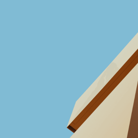
20
6
1600+
экспертных
лет опыта в сфере HR
проектов в крупнейших