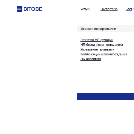
Услуги
Экспертиза
Блог
Управление персоналом
Развитие HR-функции
HR-бренд и опыт сотрудника
Управление талантами
Компенсации и вознаграждения
HR-аналитика