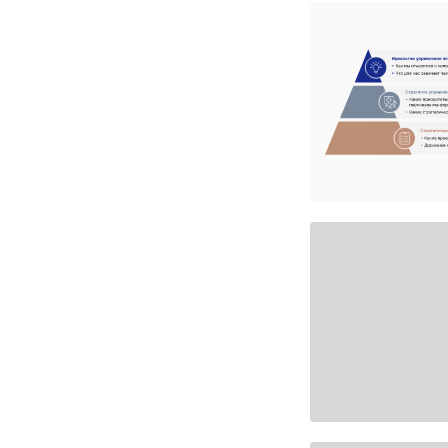
Развитие HR-функции
Создаём современную архитектуру HR, определяем
миссию и роль HR-функции, формируем стратегию
развития, повышаем эффективность процессов.
ПОДРОБНЕЕ →
Кадровые практики
и вовлеченность: проверка
на прочность
Формирование кадрового резерва в условиях тройного
давления на систему государственного управления.
ПОДРОБНЕЕ →