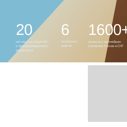
практик
и трансформационного
компаниях России и СНГ
консалтинга
Бизнес-уикенд «Аудит
и пересборка практик
управления для
устойчивости бизнеса»
Два дня на Карельском перешейке для первых лиц,
бизнес-лидеров и директоров по трансформации.
Не конференция. Не теория. Круг равных.
ПОДРОБНЕЕ →