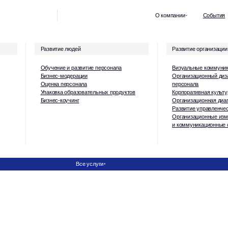
О компании
События
Кейсы
Отзы
Развитие людей
Развитие организации
Обучение и развитие персонала
Визуальные коммуникации для топов
Бизнес-модерации
Организационный дизайн и численность
Оценка персонала
персонала
Упаковка образовательных продуктов
Корпоративная культура и ценности
Бизнес-коучинг
Организационная диагностика
Развитие управленческих команд
Организационные изменения
и коммуникационные стратегии
Все услуги
О нас
Команда