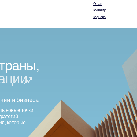
Карьера
аны,
ии
 бизнеса
е точки
й
орые