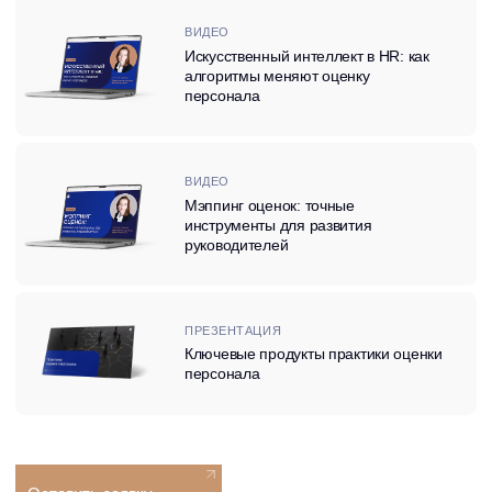
УСЛУГИ
Какие услуги
в области
оценки персонала
предлагает BITOBE
/ 01
Ситуационные тесты (SJT)
/ 02
Система оценки