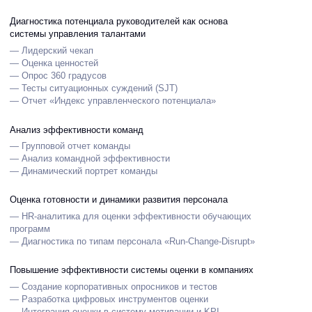
Анализ эффективности команд
— Групповой отчет команды
— Анализ командной эффективности
— Динамический портрет команды
Оценка готовности и динамики развития персонала
— HR-аналитика для оценки эффективности обучающих
программ
— Диагностика по типам персонала «Run-Change-Disrupt»
Повышение эффективности системы оценки в компаниях
— Создание корпоративных опросников и тестов
— Разработка цифровых инструментов оценки
— Интеграция оценки в систему мотивации и KPI
Полезные материалы
Смотреть еще
ВИДЕО
Трансформация: оценить
нельзя уволить
ВИДЕО
Лидерский чекап. Управленческий
потенциал