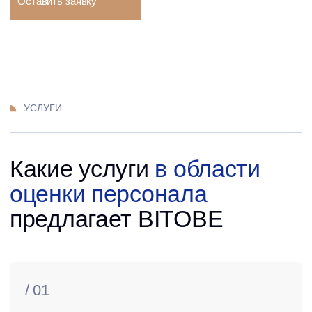
руководителей
ЭРА
ЛИДЕР
/ 03
Личностные опросники HOGAN
/ 04
Assessment Centre
(Центр оценки)
Почему
для проведения