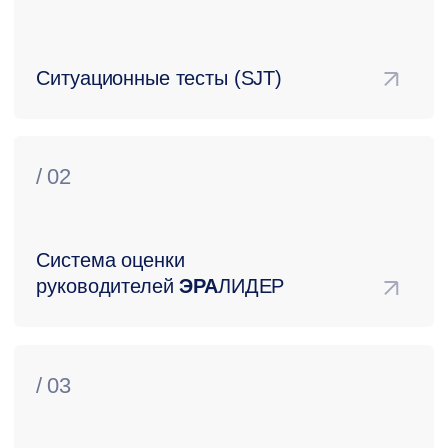
оценки персонала
выбирают BITOBE
Мы стремимся обеспечить высший стандарт качества.
20 лет опыта сделали нас эталоном
в корпоративном развитии: мы поднимаем планку
эффективности, применяя передовые методики
и опираясь на мировой опыт.