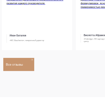
развития каждого руководителя.
формулировок, ясно
RuTube
применимостью рек
Меню
Контакты для связи
info@bitobe.ru
Услуги
Экспертиза
+7 (812) 677-50-88
Блог
О компании
Виолетта Абрамо
Иван Баталов
Кейсы
«Finbridge», HR партнер
«MC-Bauchemie», генеральный директор
центр
Отзывы
События
Лицензия на образовательную деятельность
Обработка персональных данных
Политика конфиденциальности
Все права защищены © 2026
Разработка сайта