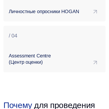
Наши партнеры — сертифицированные коучи,
лучшие в своем классе. Мы создаем эксклюзивные
программы, объединяя наш опыт
и профессионализм с экспертизой.
BITOBE — лидер в сфере изменений и трансформаций,
гарант успеха. Наша уникальная компетенция в области
изменений и трансформаций делает нас надежным
партнером в достижении ваших целей.
Мы превращаем экспертизу в инструмент
для достижения ваших стратегических задач.
Мы гордимся нашей способностью создавать
индивидуальные решения, максимально
подходящие для каждой уникальной ситуации.