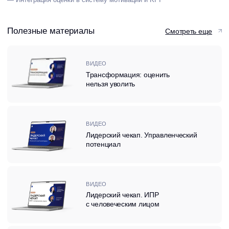
ВИДЕО
Лидерский чекап. ИПР
с человеческим лицом
ВИДЕО
Искусственный интеллект в HR: как
алгоритмы меняют оценку
персонала
ВИДЕО
Мэппинг оценок: точные
инструменты для развития
руководителей
ПРЕЗЕНТАЦИЯ
Ключевые продукты практики оценки
персонала
Оставить заявку