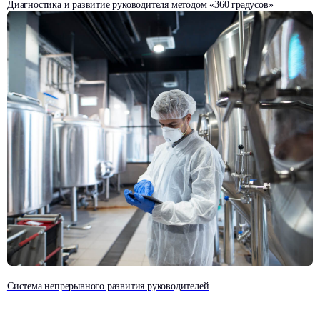
Диагностика и развитие руководителя методом «360 градусов»
Если у вас возникли
вопросы, менеджер
вам поможет
Мы обсудим ваши задачи, проведем
презентацию и ответим на все вопросы
Заполните форму, и наш
менеджер свяжется с вами
в ближайшее время