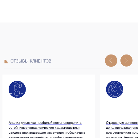
Система непрерывного развития руководителей
Офис
Социальные сети
Санкт-Петербург,
Вконтакте
Анализ динамики профилей помог определить
Отдельную ценность
Московский пр-т.,
устойчивые управленческие характеристики,
дополнительная упр
Телеграм BITOBE
д. 102
увидеть произошедшие изменения и обозначить
подготовленная по 
Телеграм
ЭРА
ЛИДЕР
направления дальнейшего профессионального
директора. Аналити