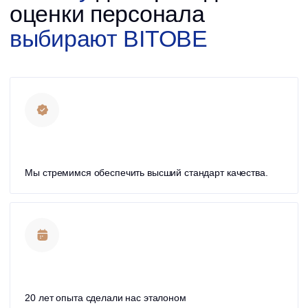
С нами вы получаете не просто услуги, а возможность
добиваться непревзойденных результатов, открывая
новые горизонты для вашей компании. Не упустите шанс
преобразить вашу команду и лидеров в источник
конкурентного преимущества.
Мы провели 5000 сессий обратной связи. Мы не просто
предоставляем обратную связь, мы обогащаем лидеров
и топ-менеджеров уникальными инсайтами
и стратегиями для достижения непревзойденных
результатов. Наши сессии стали источником
трансформации для сотен управленцев-
профессионалов.
Оставить заявку