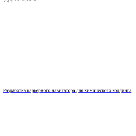
Ваш следующий шаг
к развитию компании
Разработка карьерного навигатора для химического холдинга
начинается здесь
Заполните форму, и менеджер BITOBE
свяжется с вами, чтобы обсудить задачи
и предложить лучшие решения