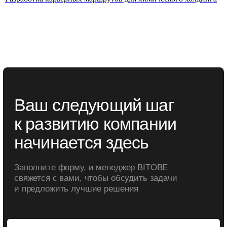
Разработка карьерных маршрутов для химического холдинга
Офис
Социальные сети
Санкт-Петербург,
Вконтакте
Московский пр-т.,
Телеграм BITOBE
д. 102
Телеграм
ЭРА
ЛИДЕР
RuTube
Меню
Контакты для связи
info@bitobe.ru
Услуги
Экспертиза
+7 (812) 677-50-88
Блог
О компании
Кейсы
Отзывы
События
Лицензия на образовательную деятельность