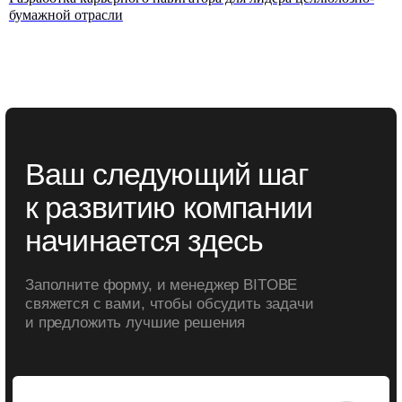
Разработка карьерного навигатора для лидера целлюлозно-
бумажной отрасли
Офис
Социальные сети
Санкт-Петербург,
Вконтакте
Московский пр-т.,
Телеграм BITOBE
д. 102
Телеграм
ЭРА
ЛИДЕР
RuTube
Меню
Контакты для связи
info@bitobe.ru
Услуги
Экспертиза
+7 (812) 677-50-88
Блог
О компании
Кейсы
Отзывы
События
Лицензия на образовательную деятельность