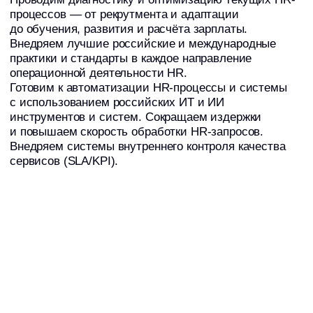
Что делаем
Диагностика и оптимизация текущих HR-
процессов (от рекрутмента и адаптации
до обучения, развития и расчёта
зарплаты)
Внедрение лучших российских
и международных практик и стандартов
в каждое направление операционной
деятельности HR
Подготовка к автоматизации рутинных
операций и внедрению современных HR-
систем и порталов
Сокращение издержек и повышение
скорости обработки HR-запросов
Внедрение employee self-service порталов
и многоуровневой модели поддержки (Tier
1−2−3)
Применение ITSM-методологии к HR-
сервисам (incident, request, change
management)
Внедрение систем внутреннего контроля
качества сервисов (SLA/KPI)