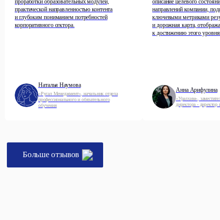
проработки образовательных модулей,
описание целевого состоян
практической направленностью контента
направлений компании, под
и глубоким пониманием потребностей
ключевыми метриками резу
корпоративного сектора.
и дорожная карта, отображ
к достижению этого уровня
Если у вас возникли
вопросы, менеджер
вам поможет
Наталья Наумова
Анна Арифулина
«Русал Менеджмент», начальник отдела
Мы обсудим ваши задачи, проведем
«Уралхим», заместите
профессионального и обязательного
директора - директор 
обучения
презентацию и ответим на все вопросы
Заполните форму, и наш
менеджер свяжется с вами
в ближайшее время