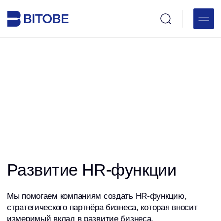
Развитие HR-функции
Мы помогаем компаниям создать HR-функцию,
стратегического партнёра бизнеса, которая вносит
измеримый вклад в развитие бизнеса.
Создаём современную архитектуру HR, определяем
миссию и роль HR-функции, формируем стратегию
развития, повышаем эффективность процессов
и развиваем HR-команду.
Трансформируем функцию в быстрый, прозрачный,
измеримый HR, опирающийся на данные.