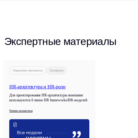
Управление персоналом
Экспертиза
HR-архитектура и HR-роли
Для проектирования HR-архитектуры компании
используются 6 типов HR frameworks/HR-моделей
Офис
Социальные сети
Читать полностью
Санкт-Петербург,
Вконтакте
Московский пр-т.,
Телеграм BITOBE
д. 102
Телеграм
ЭРА
ЛИДЕР
RuTube