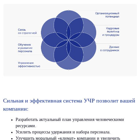
Сильная и эффективная система УЧР позволит вашей
компании:
Разработать актуальный план управления человеческими
Офис
Социальные сети
ресурсами.
Санкт-Петербург,
Вконтакте
Усилить процессы удержания и набора персонала.
Московский пр-т.,
Телеграм BITOBE
Улучшить моральный «климат» компании и увеличить
д. 102