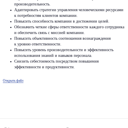
Телеграм
ЭРА
ЛИДЕР
производительность.
RuTube
Адаптировать стратегии управления человеческими ресурсами
к потребностям клиентов компании.
Меню
Контакты для связи
Повысить способность компании в достижении целей.
info@bitobe.ru
Услуги
Обозначить четкие сферы ответственности каждого сотрудника
и обеспечить связь с миссией компании.
Экспертиза
+7 (812) 677-50-88
Повысить объективность соотношения вознаграждения
Блог
к уровню ответственности.
О компании
Повысить уровень производительности и эффективность
Кейсы
использования знаний и навыков персонала.
Отзывы
Снизить себестоимость посредством повышения
События
эффективности и продуктивности.
Открыть файл
Лицензия на образовательную деятельность
Обработка персональных данных
Политика конфиденциальности
Открыть файл
Все права защищены © 2026
Разработка сайта