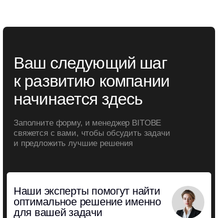
Офис
Социальные сети
Санкт-Петербург,
Вконтакте
Московский пр-т.,
Телеграм BITOBE
д. 102
Телеграм
ЭРА
ЛИДЕР
RuTube
Меню
Контакты для связи
info@bitobe.ru
Услуги
Экспертиза
+7 (812) 677-50-88
Блог
О компании
Кейсы
Отзывы
События
Лицензия на образовательную деятельность
Обработка персональных данных
Политика конфиденциальности