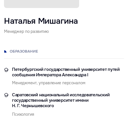
ОБРАЗОВАНИЕ
Петербургский государственный университет путей
сообщения Императора Александра I
Менеджмент, управление персоналом
Саратовский национальный исследовательский
государственный университет имени
Н. Г. Чернышевского
Психология
Клиентский менеджмент
и коммуникация
Умение вести диалог с клиентами и выстраивать
доверие
Навык проведения встреч (онлайн/офлайн)
Фасилитация обсуждений, активное слушание:
слышать реальные запросы, улавливать
подтексты
Умение корректно и четко доносить ценностное