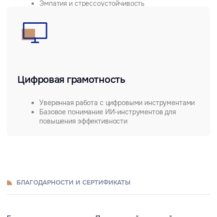
RuTube
Меню
Контакты для связи
info@bitobe.ru
Услуги
+7 (812) 677-50-88
Экспертиза
Блог
О компании
Кейсы
Отзывы
События
Лицензия на образовательную деятельность
Обработка персональных
данных
Политика конфиденциальности
Все права защищены © 2026
Разработка сайта