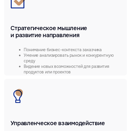
Умение структурировать задачу, ставить цели
и контролировать исполнение
Личностные и гибкие навыки
Самоорганизация и управление рабочей
нагрузкой
Настойчивость и способность мягко,
но уверенно доводить коммуникацию
до результата
Эмпатия и стрессоустойчивость
Цифровая грамотность
Уверенная работа с цифровыми инструментами
Базовое понимание ИИ-инструментов для
повышения эффективности