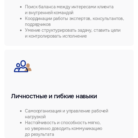
БЛАГОДАРНОСТИ И СЕРТИФИКАТЫ
Благодарность начальника Приволжской железной дороги
ОАО «РЖД»
за вклад в развитие кадрового потенциала
Приволжской железной дороги
Благодарность заместителя генерального директора
ОАО «РЖД»
за значительный вклад в реализацию социально
значимых инициатив и проектов ОАО «РЖД»
Офис
Социальные сети
Санкт-Петербург,
Вконтакте
Московский пр-т.,
Телеграм BITOBE
д. 102
Телеграм
ЭРА
ЛИДЕР