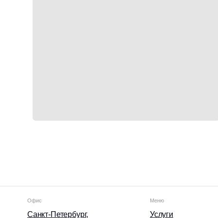
Офис
Меню
Социа
Санкт-Петербург,
Услуги
Вко
Московский пр-т., д. 102
Экспертиза
Тел
Блог
Тел
О компании
RuT
Кейсы
Отзывы
События