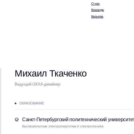
Карьера
Михаил Ткаченко
Ведущий UX/UI-дизайнер
ОБРАЗОВАНИЕ
Санкт-Петербургский политехнический университет Петра Велико
Высоковольтные электроэнергетика и электротехника
Школа Киршина и Васильева
Авторский курс по веб-дизайну
КЛЮЧЕВЫЕ КОМПЕТЕНЦИИ