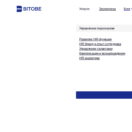
Услуги
Экспертиза
Блог
Управление персоналом
Развитие HR-функции
HR-бренд и опыт сотрудника
Управление талантами
Компенсации и вознаграждения
HR-аналитика