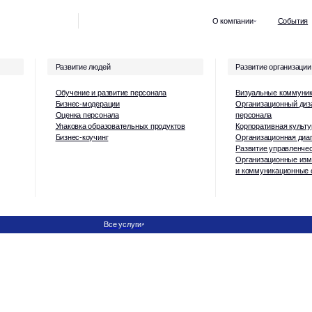
О компании
События
Кейсы
Отзы
Развитие людей
Развитие организации
Обучение и развитие персонала
Визуальные коммуникации для топов
Бизнес-модерации
Организационный дизайн и численность
Оценка персонала
персонала
Упаковка образовательных продуктов
Корпоративная культура и ценности
Бизнес-коучинг
Организационная диагностика
Развитие управленческих команд
Организационные изменения
и коммуникационные стратегии
Все услуги
О нас
Команда