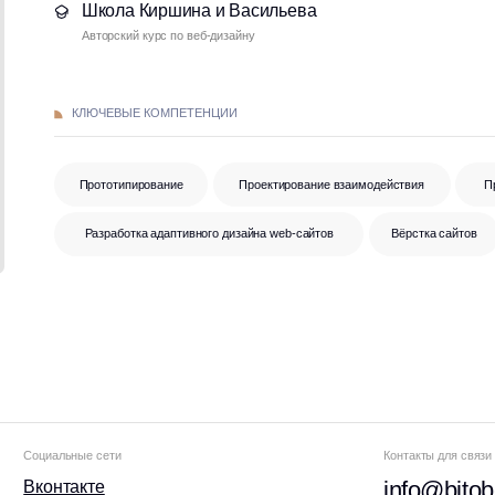
Прототипирование
Проектирование взаимодействия
Проектирование польз
Разработка адаптивного дизайна web-сайтов
Вёрстка сайтов
No-code разра
льные сети
Контакты для связи
info@bitobe.ru
нтакте
еграм BITOBE
+7 (812) 677-50-88
еграм
ЭРА
ЛИДЕР
ube