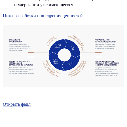
и удержании уже имеющегося.
Цикл разработки и внедрения ценностей
Офис
Социальные сети
Санкт-Петербург,
Вконтакте
Московский пр-т.,
Телеграм BITOBE
д. 102
Телеграм
ЭРА
ЛИДЕР
RuTube
Меню
Контакты для связи
info@bitobe.ru
Услуги
Экспертиза
+7 (812) 677-50-88
Блог
О компании
Открыть файл
Кейсы
Отзывы
События