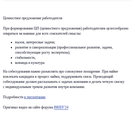
Офис
Социальные сети
Санкт-Петербург,
Вконтакте
Московский пр-т.,
Телеграм BITOBE
Ценностное предложение работодателя
д. 102
Телеграм
ЭРА
ЛИДЕР
При формировании ЦП (ценностного предложения) работодателям целесообразно
RuTube
опираться на важные для всех соискателей смыслы:
Меню
Контакты для связи
вызов, интересные задачи;
info@bitobe.ru
Услуги
развитие и самореализация (профессиональное развитие, задачи,
способствующие росту экспертизы);
Экспертиза
+7 (812) 677-50-88
стабильность;
Блог
команда и культура.
О компании
На собеседовании важно разъяснять про совокупное поощрение. При найме
Кейсы
вовлекать кандидата в процесс найма, поддерживать связь. Проводящий
Отзывы
собеседование должен рассказывать о задачах компании и делать четкую связку
с индивидуальным треком развития внутри компании.
События
Подробности
в презентации
.
Оригинал видео на сайте форума
BRIEF'24
Лицензия на образовательную деятельность
Обработка персональных данных
Политика конфиденциальности
Открыть файл
Все права защищены © 2026
Разработка сайта