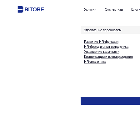
Услуги
Экспертиза
Блог
Управление персоналом
Развитие HR-функции
HR-бренд и опыт сотрудника
Управление талантами
Компенсации и вознаграждения
HR-аналитика