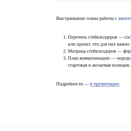
Выстраивание плана работы с
заинт
Перечень стейкхолдеров — сост
или проект, что для них важно
Матрица стейкхолдеров — форм
План коммуникации — определ
стартовая и желаемая позиция
Офис
Меню
Социа
Подробности —
в презентации
.
Санкт-Петербург,
Услуги
Вко
Московский пр-т., д. 102
Экспертиза
Тел
Блог
Тел
О компании
RuT
Кейсы
Отзывы
События