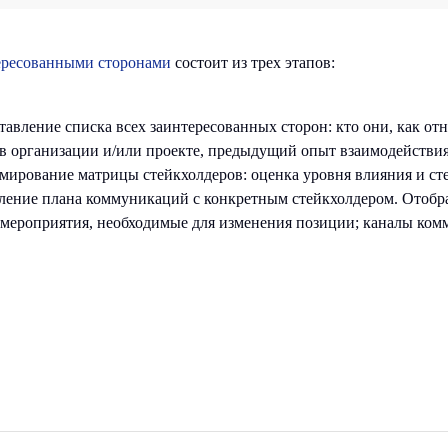
ересованными сторонами
состоит из трех этапов:
авление списка всех заинтересованных сторон: кто они, как отн
 в организации и/или проекте, предыдущий опыт взаимодействия
ирование матрицы стейкхолдеров: оценка уровня влияния и сте
ение плана коммуникаций с конкретным стейкхолдером. Отобр
; мероприятия, необходимые для изменения позиции; каналы ком
льные сети
Контакты для связи
info@bitobe.ru
нтакте
еграм BITOBE
+7 (812) 677-50-88
еграм
ЭРА
ЛИДЕР
ube