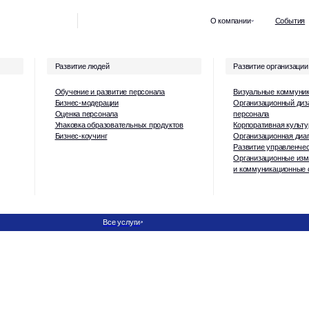
О компании
События
Кейсы
Отзы
Развитие людей
Развитие организации
Обучение и развитие персонала
Визуальные коммуникации для топов
Бизнес-модерации
Организационный дизайн и численность
Оценка персонала
персонала
Упаковка образовательных продуктов
Корпоративная культура и ценности
Бизнес-коучинг
Организационная диагностика
Развитие управленческих команд
Организационные изменения
и коммуникационные стратегии
Все услуги
О нас
Команда