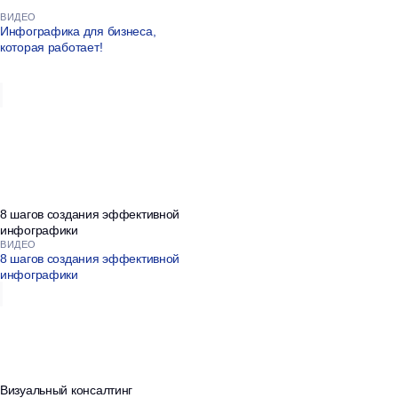
для топов
предлагает
BITOBE
/ 01
Формирование единой концептуальной
обвязки: смысловой основы,
объединяющей элементы
/ 02
Проектирование форматов подачи
контента (презентация, бизнес-карты,
дашборды и пр.)​