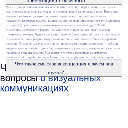
презентации от обычного?
Даже хорошо понимая конечную цель материала, при переложении его в текст
мы не всегда получаем результат, соответствующий изначальной идее. Выстроить
четкую и внятную презентацию вашей идеи без неточностей или ошибок,
подсветить ключевые смыслы, выстроить логическую структуру подачи материала
(сторилайн), расставить нужные акценты вам поможет команда BITOBE.
Мы начнем смысловое оформление материала с анализа ключевого замысла
и контекста, которые будут положены в основу. Визуальные образы и графические
схемы в виде инфографики будут важным, но не ключевыми этапами проработки
решения. Основная задача, которую мы предлагаем решить совместно — собрать
воедино цели и общий сторилайн, подкрепив аргументами, которые могут помочь
правильно донести смыслы. Мы верим, что успех материала достигается
в совместной проработке через баланс формы, содержания и формата подачи.
Что такое смысловая концепция и зачем она
нужна?