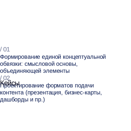
Мы знаем приемы и способы эффективной работы
с контентом. Мы с готовностью погружаемся в контент
и предлагаем смысловые решения.
У нас накоплен огромный опыт в области дизайна,
мы обладаем обширным пулом наработок
и нестандартных решений. Обеспечиваем высокое
качество дизайнерских решений и креативный подход.
Нам свойственна скорость и гибкость в проработке.
Мы умеем правильно считать образ результата
и быстро его обеспечить.
Кейсы
Оставить заявку