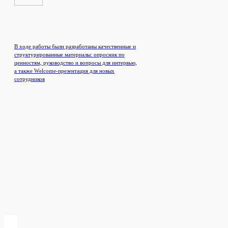
В ходе работы были разработаны качественные и
Часто задаваемые
структурированные материалы: опросник по
ценностям, руководство и вопросы для интервью,
вопросы
о визуальных
а также Wеlсоmе-презентация для новых
коммуникациях
сотрудников