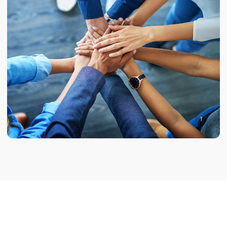
Мы применяем авторские методики для диагностики
корпоративной культуры. В зависимости
от поставленной перед нами задачи мы используем
различные методы диагностики и проектируем
дизайн исследования таким образом, чтобы
наиболее эффективным способом получить
наилучший результат.
Мы применяем антропологический подход
в исследовании культуры и смыслов. Этот подход
дает возможность обнаружить неочевидные связи
и выйти на глубинные установки, которые
определяют поведение, культуру и ценности
сотрудников организации.
Оставить заявку