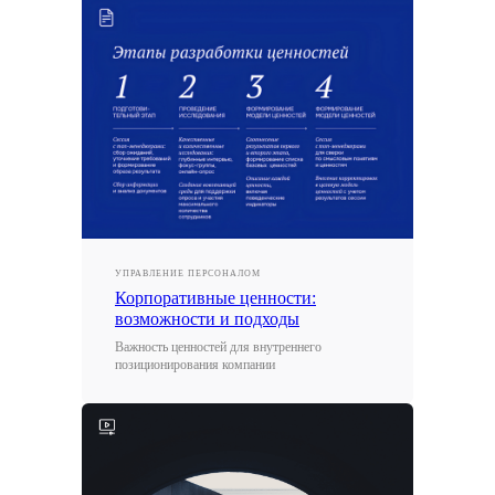
д. 102
Телеграм
ЭРА
ЛИДЕР
RuTube
Меню
Контакты для связи
info@bitobe.ru
Услуги
Экспертиза
+7 (812) 677-50-88
Блог
О компании
Кейсы
Отзывы
События
УПРАВЛЕНИЕ ПЕРСОНАЛОМ
Корпоративные ценности:
возможности и подходы
Лицензия на образовательную деятельность
Важность ценностей для внутреннего
позиционирования компании
Обработка персональных данных
Политика конфиденциальности
Все права защищены © 2026
Разработка сайта