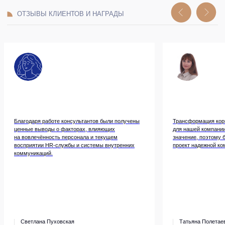
Благодаря работе консультантов были получены
Трансформация кор
ценные выводы о факторах, влияющих
для нашей компании
на вовлечённость персонала и текущем
значение, поэтому 
восприятии НR-службы и системы внутренних
проект надежной ко
коммуникаций.
Часто задаваемые
вопросы
о корпоративной
Светлана Пуховская
Татьяна Полетае