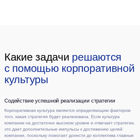
того, какая стратегия будет реализована. Если культура
компании на достаточно высоком уровне и отвечает стратегии,
это дает дополнительные импульсы к достижению целей
компании, поскольку помогает донести до коллектива главные
цели и бизнес-задачи и формирует единый организм, который
может работать более слаженно и продуктивно.
Повышение мотивации персонала
Компания развивается в значительной мере благодаря
лояльности сотрудников (и клиентов). Мотивация сотрудников
непосредственно зависит от того, насколько их личные
ценности и система взглядов соответствуют корпоративной
культуре и практикам организации-работодателя. Если
в фокусе корпоративной культуры люди, если для компании
характерна забота о коллективе — хороший соцпакет,
поощрения, подарки к праздникам, помощь в сложных
жизненных ситуациях, то хорошая атмосфера в организации
объединяет людей, дает им стимул работать с полной отдачей
и их совместные усилия приводят к нужному результату.
Повышение лояльности персонала
Корпоративная культура создает у сотрудников ощущение
принадлежности к общей корпоративной идентичности
и формирует чувство преданности общему делу, что
положительно сказывается на лояльности, воспитывает
командный дух, объединяет коллектив и способствует
адаптации новых сотрудников.