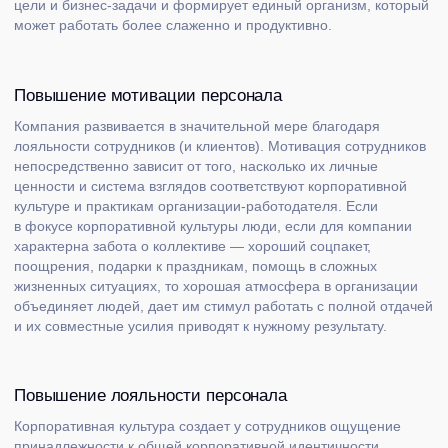
Поддержание стабильности в турбулентные времена
В условиях высокой степени неопределенности, когда
корпоративные инструкции теряют свою актуальность,
сотрудники ориентируются на корпоративную культуру
и ценности при принятии решений, что помогает сохранять
преемственность практик и «генетический код» компании.