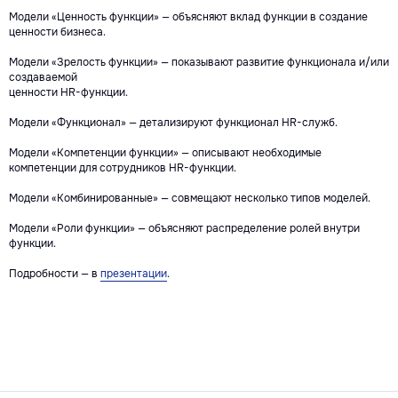
Модели «Ценность функции» — объясняют вклад функции в создание
ценности бизнеса.
Модели «Зрелость функции» — показывают развитие функционала и/или
создаваемой
ценности HR-функции.
Модели «Функционал» — детализируют функционал HR-служб.
Модели «Компетенции функции» — описывают необходимые
компетенции для сотрудников HR-функции.
Офис
Социальные сети
Модели «Комбинированные» — совмещают несколько типов моделей.
Санкт-Петербург,
Вконтакте
Московский пр-т.,
Модели «Роли функции» — объясняют распределение ролей внутри
Телеграм BITOBE
д. 102
функции.
Телеграм
ЭРА
ЛИДЕР
RuTube
Подробности — в
презентации
.
Меню
Контакты для связи
info@bitobe.ru
Услуги
+7 (812) 677-50-88
Экспертиза
Блог
О компании