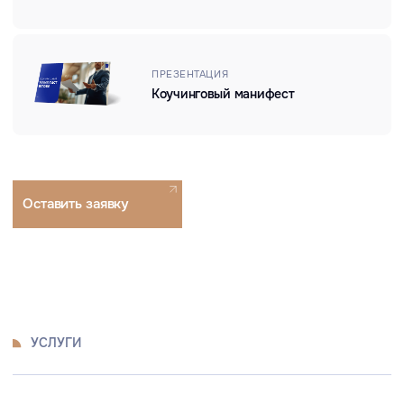
менеджеров (executive-коучинг)
и среднего менеджмента
серия из 5−7 коуч-сессий для комплексной
проработки запросов
1−2 коуч-сессии для «экстренной» поддержки
в сложных ситуациях
/ 02
Дуальный коучинг
1−2 коуч-сессии для проработки сложных
ситуаций, укрепления коммуникации
в деловой паре
/ 03
Командный коучинг
серия поддерживающих встреч по 4-6 часов в
рамках комплексного сопровождения
развития команды (~ 1 раз в 3 мес.)
1 встреча на 4-6 часов для решения точечного