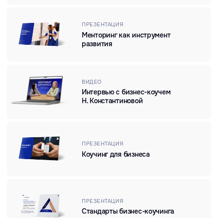
Коучинговый манифест
Оставить заявку
УСЛУГИ
в области
Какие услуги
бизнес-коучинга
предлагает BITOBE
/ 01
Индивидуальный коучинг для топ-