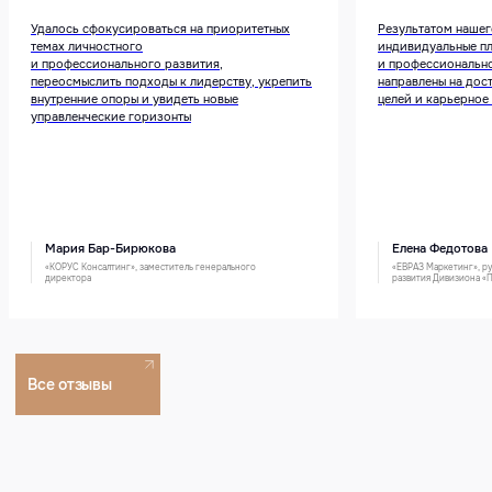
Удалось сфокусироваться на приоритетных
Результатом нашег
темах личностного
индивидуальные пл
и профессионального развития,
и профессионально
переосмыслить подходы к лидерству, укрепить
направлены на дос
внутренние опоры и увидеть новые
целей и карьерное
управленческие горизонты
Мария Бар-Бирюкова
Елена Федотова
«КОРУС Консалтинг», заместитель генерального
«ЕВРАЗ Маркетинг», ру
директора
развития Дивизиона «
Часто задаваемые
о коучинге
вопросы