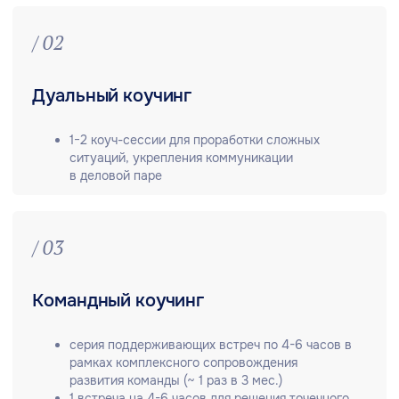
В основе нашей работы лежат стандарты
бизнес-коучинга BITOBE. Их соблюдение
обеспечивает высокое качество и гарантирует
клиенту «безопасность» услуги.
Мы практикуем бизнес-коучинг более 10 лет,
владеем сильной методологической базой. Это
позволяет адресно подходить к запросам клиентов.
В нашем пуле более 30 коучей, каждый из которых
обладает значимым управленческим опытом, владеет
обширным коучинговым инструментарием и имеет
более 500 часов практики. Экспертность коучей