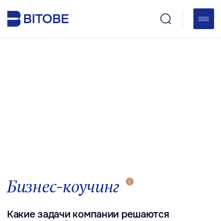
Бизнес-коучинг
i
Какие задачи компании решаются
с помощью бизнес-коучинга
Повышение личной эффективности руководителей
Пересмотр управленческих компетенций, выявление
и проработка зон развития для соответствия
требованиям рынка и компании
Усиление личного бренда: позиционирование в компании
и авторитет лидера