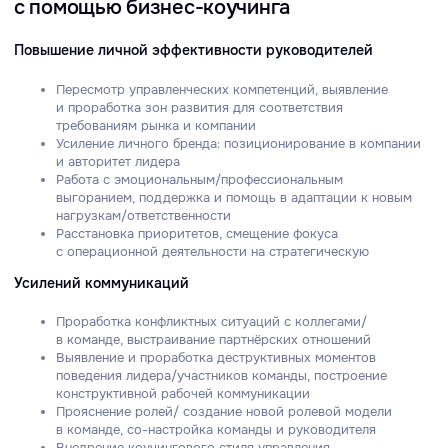
Работа с эмоциональным/профессиональным
выгоранием, поддержка и помощь в адаптации к новым
нагрузкам/ответственности
Расстановка приоритетов, смещение фокуса
с операционной деятельности на стратегическую
Усилений коммуникаций
Проработка конфликтных ситуаций с коллегами/
в команде, выстраивание партнёрских отношений
Выявление и проработка деструктивных моментов
поведения лидера/участников команды, построение
конструктивной рабочей коммуникации
Прояснение ролей/ создание новой ролевой модели
в команде, со-настройка команды и руководителя
Внедрение коучингового стиля управления
Сопровождение адаптации, развитие карьеры
руководителей
Быстрая адаптация при организационных изменениях,
карьерных перемещениях
Поддержка в построении и развитии карьерного трека
в компании
Сохранение лояльности при увольнении руководителей
(Exit- коучинг)
Психологическая поддержка, работа со стрессом, поиск
ресурсов для дальнейшего профессионального развития
Помощь и поддержка в построении нового карьерного
трека
Полезные материалы