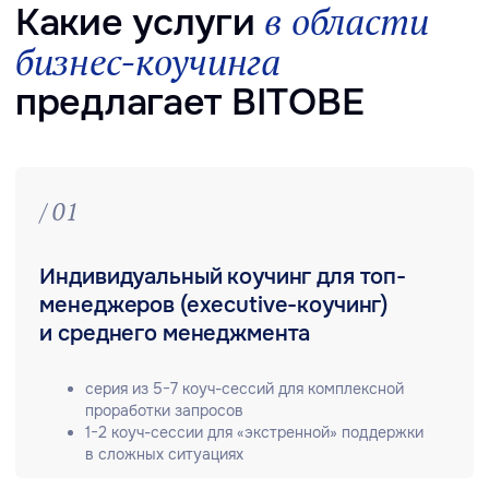
запроса команды, поддержки в сложной
ситуации
/ 04
Внедрение коучинговой культуры
в компании / развитие коучингового
стиля лидерства
проект длительностью от 6 мес.,
в зависимости от специфики деятельности
и корпоративной культуры компании
Почему
для проведения
выбирают
коучинга
BITOBE